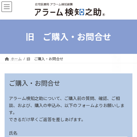
コ
ナ
ン
ビ
テ
ゲ
ン
ー
ツ
シ
へ
ョ
旧 ご購入・お問合せ
ス
ン
キ
に
ッ
移
プ
動
ホーム
旧 ご購入・お問合せ
ご購入・お問合せ
アラーム検知之助について、ご購入前の質問、確認、ご相
談、および、購入の申込み、以下のフォームよりお願いしま
す。
できるだけ早くご返答を差しあげます。
氏名