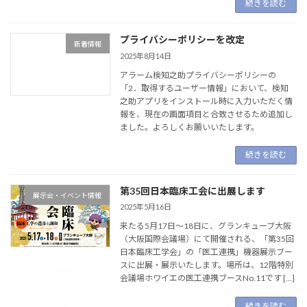
続きを読む
プライバシーポリシーを改定
新着情報
2025年8月14日
アラーム検知之助プライバシーポリシーの
「2．取得するユーザー情報」において、検知
之助アプリをインストール時に入力いただく情
報を、現在の画面項目と合致させるため追加し
ました。よろしくお願いいたします。
続きを読む
第35回日本臨床工会に出展します
展示会・イベント情報
2025年5月16日
来たる5月17日〜18日に、グランキューブ大阪
（大阪国際会議場）にて開催される、「第35回
日本臨床工学会」の「医工連携」機器展示ブー
スに出展・展示いたします。場所は、12階特別
会議場ホワイエの医工連携ブースNo.11です […]
続きを読む