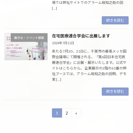
場では弊社サイトでのアラーム検知之助の説
[…]
続きを読む
在宅医療連合学会に出展します
展示会・イベント情報
2024年7月11日
来たる7月20，21日に、千葉市の幕張メッセ国
際会議場にて開催される、「第6回日本在宅医
療連合学会」に出展・展示いたします。公式サ
イトはこちらから。 企業展示の2階の61番の弊
社ブースでは、アラーム検知之助の説明、デモ
実 […]
続きを読む
投
1
2
»
固
固
定
定
稿
ペ
ペ
ー
ー