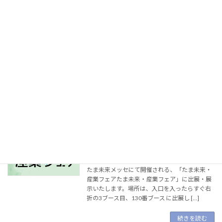
たま工業交流展に出展します
未分類
2026年2月12日
来たる2026年2月19日(木)〜20日(金)に、東京
たま未来メッセにて開催される、「第22回たま
工業交流展」に出展・展示いたします。場所
は、入口を入ったら右対角方向（展示Aエリ
ア）窓側近く、D28番ブース に出展します […]
続きを読む
たま未来・産業フェアに出展します
展示会・イベント情報
2025年11月14日
来たる2026年1月30日(金)〜31日(土)に、東京
たま未来メッセにて開催される、「たま未来・
産業フェアたま未来・産業フェア」に出展・展
示いたします。場所は、入口を入ったらすぐ右
折の3ブース目、130番ブース に出展し […]
続きを読む