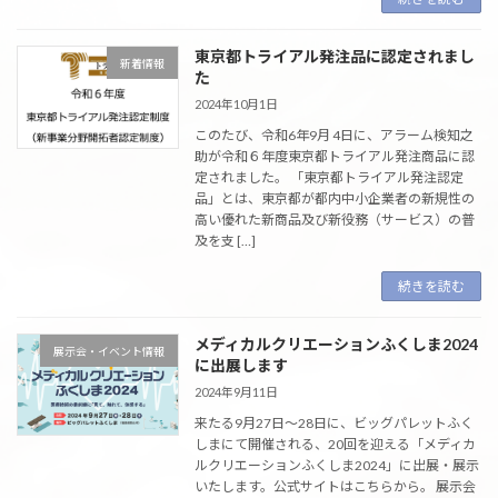
東京都トライアル発注品に認定されまし
新着情報
た
2024年10月1日
このたび、令和6年9月 4日に、アラーム検知之
助が令和６年度東京都トライアル発注商品に認
定されました。 「東京都トライアル発注認定
品」とは、東京都が都内中小企業者の新規性の
高い優れた新商品及び新役務（サービス）の普
及を支 […]
続きを読む
メディカルクリエーションふくしま2024
展示会・イベント情報
に出展します
2024年9月11日
来たる9月27日〜28日に、ビッグパレットふく
しまにて開催される、20回を迎える「メディカ
ルクリエーションふくしま2024」に出展・展示
いたします。公式サイトはこちらから。 展示会